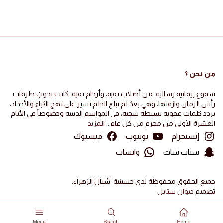
من نحن ؟
شموع إيمانية رسالية، من أصلاب تقية، وأرحام نقية، كانت تجوبُ طرقات
رأس الرمان وازقتها، وهي بعدُ لم تبلغ الحلم تسير على نهج الآباء والأجداد،
تردد كلمات عفوية بسيطة شجية، في المواسم الدينية وخصوصاً في الأيام
العشرة الأولى من محرم من كل عام ..
المزيد
إنستجرام
يوتيوب
فيسبوك
سناب شات
واتساب
جميع الحقوق محفوظة لدى حسينية أشبال الزهراء.
تصميم
ديوان ستايل
Menu
Search
Home