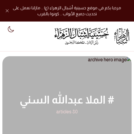
مرحبا بكم في موقع حسينية أشبال الزهراء (ع) .. مازلنا نعمل على
تحديث جميع الأبواب .. كونوا بالقرب
mode
# الملا عبدالله السني
80 articles