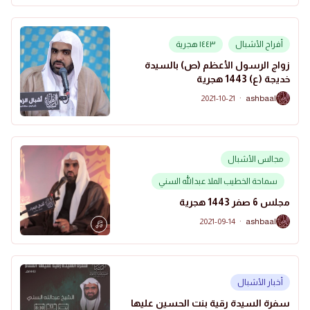
أفراح الأشبال
١٤٤٣ هجرية
زواج الرسول الأعظم (ص) بالسيدة
خديجة (ع) 1443 هجرية
2021-10-21
·
ashbaal
A
مجالس الأشبال
سماحة الخطيب الملا عبدالله السني
مجلس 6 صفر 1443 هجرية
2021-09-14
·
ashbaal
A
أخبار الأشبال
سفرة السيدة رقية بنت الحسين عليها