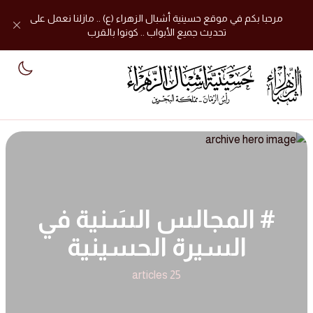
مرحبا بكم في موقع حسينية أشبال الزهراء (ع) .. مازلنا نعمل على
تحديث جميع الأبواب .. كونوا بالقرب
mode
# المجالس السَنية في
السيرة الحسينية
25 articles