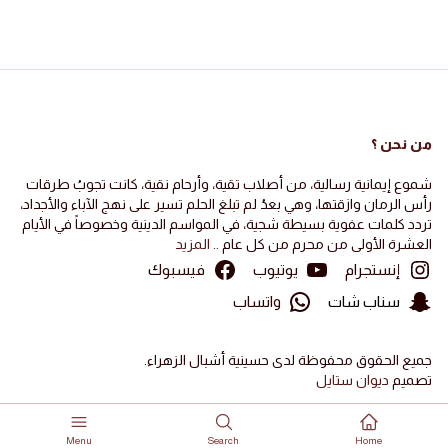
من نحن ؟
شموع إيمانية رسالية، من أصلاب تقية، وأرحام نقية، كانت تجوبُ طرقات
رأس الرمان وازقتها، وهي بعدُ لم تبلغ الحلم تسير على نهج الآباء والأجداد،
تردد كلمات عفوية بسيطة شجية، في المواسم الدينية وخصوصاً في الأيام
العشرة الأولى من محرم من كل عام ..
المزيد
إنستجرام
يوتيوب
فيسبوك
سناب شات
واتساب
جميع الحقوق محفوظة لدى حسينية أشبال الزهراء.
تصميم
ديوان ستايل
Menu
Search
Home