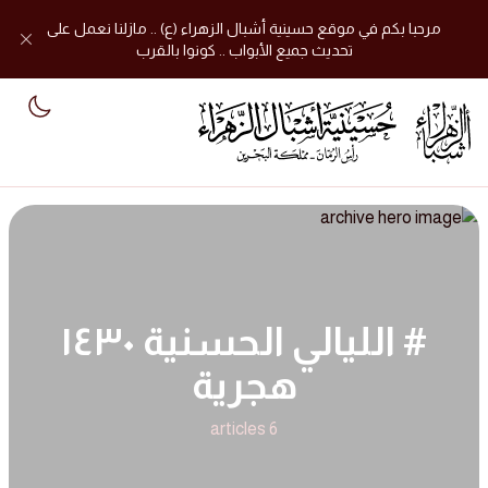
مرحبا بكم في موقع حسينية أشبال الزهراء (ع) .. مازلنا نعمل على
تحديث جميع الأبواب .. كونوا بالقرب
mode
# الليالي الحسنية ١٤٣٠
هجرية
6 articles