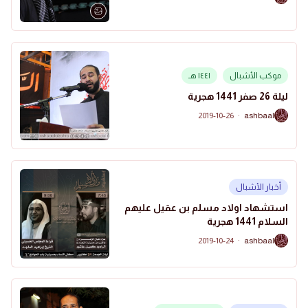
موكب الأشبال
١٤٤١ هـ
ليلة 26 صفر 1441 هجرية
2019-10-26
·
ashbaal
A
أخبار الأشبال
استشهاد اولاد مسلم بن عقيل عليهم
السلام 1441 هجرية
2019-10-24
·
ashbaal
A