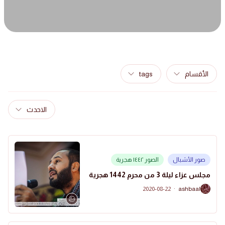
الأقسام
tags
الاحدث
صور الأشبال
الصور ١٤٤٢ هجرية
مجلس عزاء ليلة 3 من محرم 1442 هجرية
2020-08-22
·
ashbaal
A