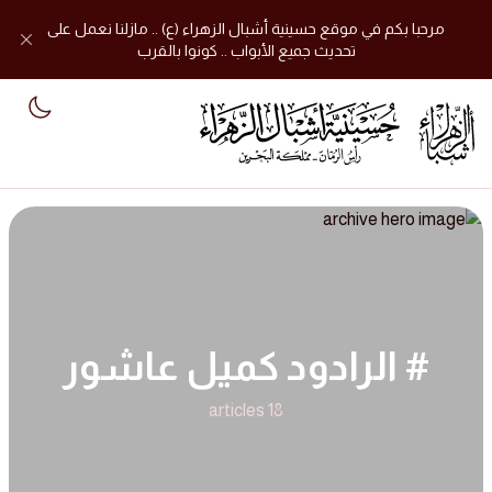
مرحبا بكم في موقع حسينية أشبال الزهراء (ع) .. مازلنا نعمل على
تحديث جميع الأبواب .. كونوا بالقرب
mode
# الرادود كميل عاشور
18 articles