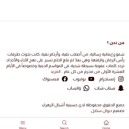
من نحن ؟
شموع إيمانية رسالية، من أصلاب تقية، وأرحام نقية، كانت تجوبُ طرقات
رأس الرمان وازقتها، وهي بعدُ لم تبلغ الحلم تسير على نهج الآباء والأجداد،
تردد كلمات عفوية بسيطة شجية، في المواسم الدينية وخصوصاً في الأيام
العشرة الأولى من محرم من كل عام ..
المزيد
إنستجرام
يوتيوب
فيسبوك
سناب شات
واتساب
جميع الحقوق محفوظة لدى حسينية أشبال الزهراء.
تصميم
ديوان ستايل
Menu
Search
Home