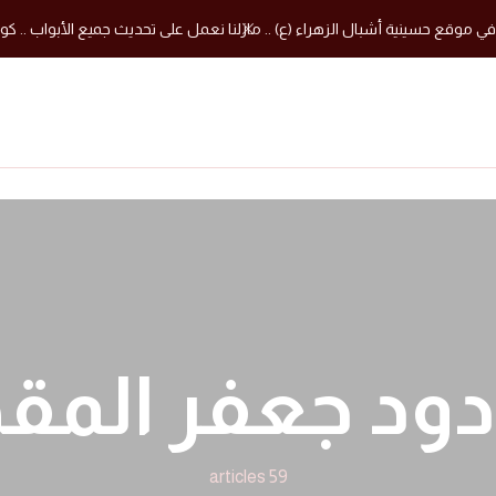
في موقع حسينية أشبال الزهراء (ع) .. مازلنا نعمل على تحديث جميع الأبواب .. كون
ادود جعفر الم
59 articles