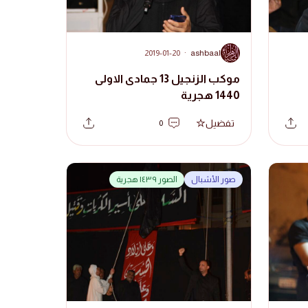
A
2019-01-20
·
ashbaal
موكب الزنجيل 13 جمادى الاولى
1440 هجرية
تفضيل
0
صور الأشبال
الصور ١٤٣٩ هجرية