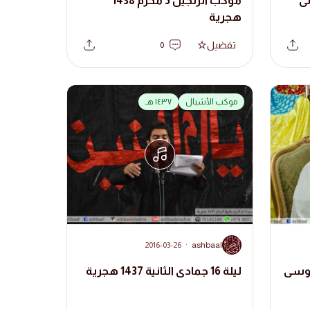
اولى
موكب الزنجيل 5 محرم 1438
هجرية
تفضيل
0
موكب الأشبال
١٤٣٧ هـ
A
2016-03-26
·
ashbaal
موسى
ليلة 16 جمادى الثانية 1437 هجرية