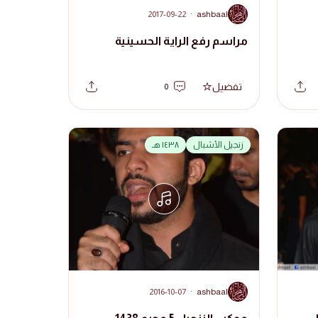
A
2017-09-22
·
ashbaal
مراسم رفع الراية الحسينية
تفضيل
0
زنجيل الأشبال
١٤٣٨ هـ
A
2016-10-07
·
ashbaal