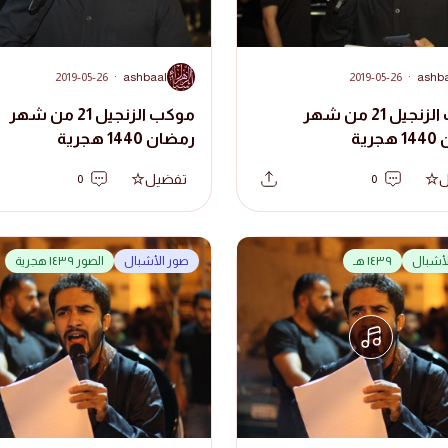
A
2019-05-26
·
ashbaal
2019-05-26
·
ashb
موكب الزنجيل 21 من شهر
موكب الزنجيل 21 من شهر
رية
رمضان 1440 هجرية
ل
تفضيل
0
0
لأشبال
١٤٣٩ هـ
صور الأشبال
الصور ١٤٣٩ هجرية