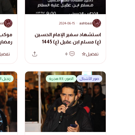
A
A
aal
2024-06-15
·
ashbaal
استشهاد سفير الإمام الحسين
(ع) مسلم ابن عقيل (ع) 1445
رمضان 1440 هج
هجرية
تفضيل
تفضي
0
صور الأشبال
الصور ١٤٤٠ هجرية
زنجيل ا