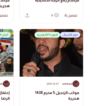
مراسم رفع الراية الحسينية
هجرية
تفضيل
تفضي
0
صور الأشبال
الصور ١٤٣٨ هجرية
أفراح ا
A
A
aal
2016-10-07
·
ashbaal
موكب الزنجيل 5 محرم 1438
إحتفال
هجرية
الرضا 