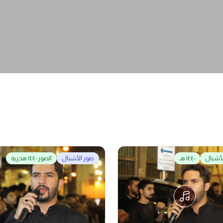
لأشبال
١٤٤٠ هـ
صور الأشبال
الصور ١٤٤٠ هجرية