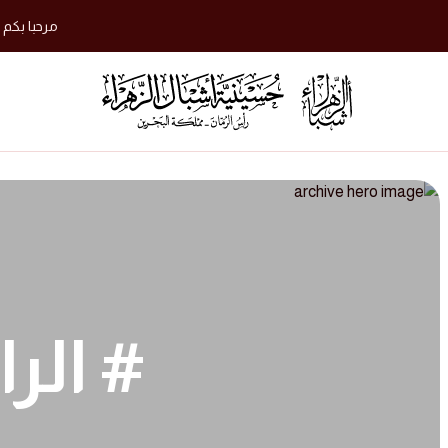
مرحبا بكم 
# الر