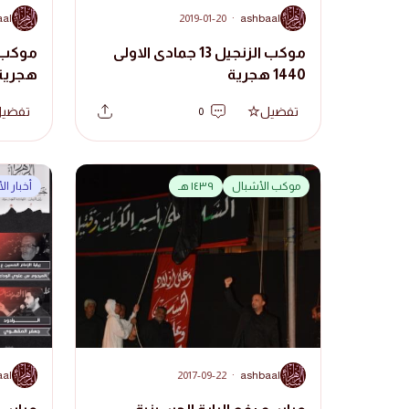
A
A
aal
2019-01-20
·
ashbaal
موكب الزنجيل 13 جمادى الاولى
1440 هجرية
هجرية
تفضيل
تفضي
0
موكب الأشبال
١٤٣٩ هـ
أخبار ا
A
A
aal
2017-09-22
·
ashbaal