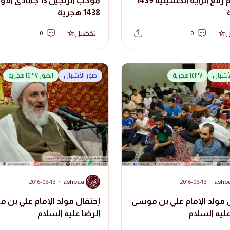
مراسم رفع الراية الحسينية 1439
موكب الزنجيل 13 جمادى ال
1438 هجرية
ل
تفضيل
0
0
لأشبال
١٤٣٧ هجرية
صور الأشبال
الصور ١٤٣٧ هجرية
A
2016-08-18
·
ashbaal
2016-08-18
·
ashb
 مولد الإمام علي بن موسى
إحتفال مولد الإمام علي بن 
عليه السلام
الرضا عليه السلام