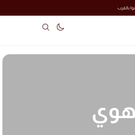
وا بالقرب
able dark mode
قهوي