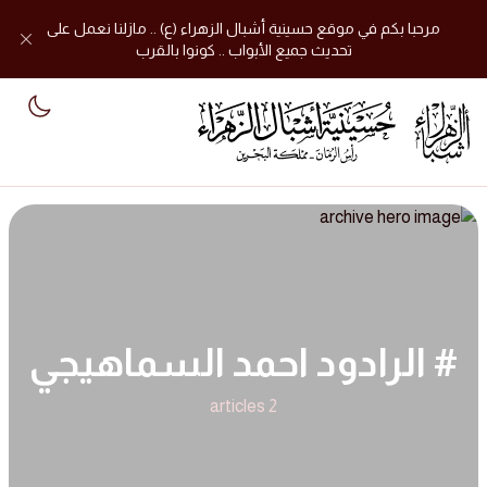
مرحبا بكم في موقع حسينية أشبال الزهراء (ع) .. مازلنا نعمل على
تحديث جميع الأبواب .. كونوا بالقرب
mode
# الرادود احمد السماهيجي
2 articles