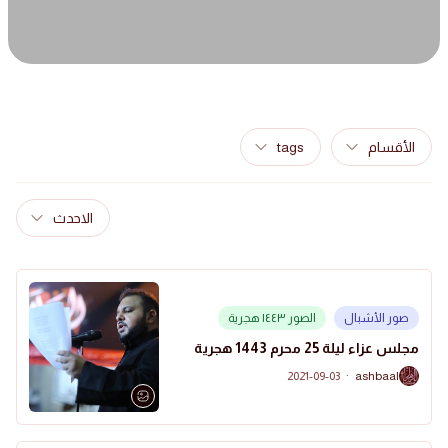
الأقسام
tags
الاحدث
صور الأشبال
الصور ١٤٤٣ هجرية
مجلس عزاء ليلة 25 محرم 1443 هجرية
2021-09-03
·
ashbaal
A