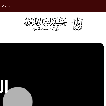
مرحبا بكم 
الصو