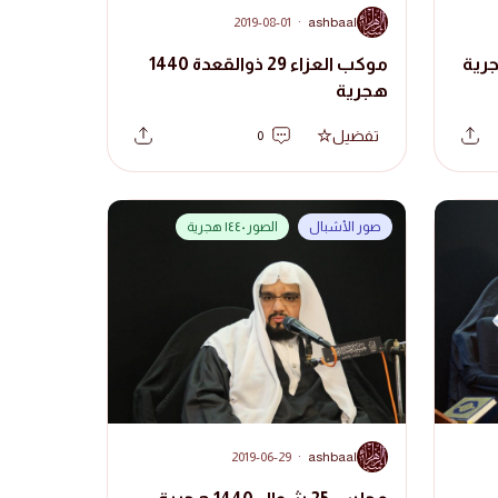
A
2019-08-01
·
ashbaal
موكب العزاء 29 ذوالقعدة 1440
هجرية
تفضيل
0
صور الأشبال
الصور ١٤٤٠ هجرية
A
2019-06-29
·
ashbaal