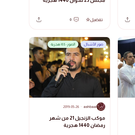
مجلس 25 شوال 1440 هجرية
تفضيل
0
صور الأشبال
الصور ١٤٤٠ هجرية
A
2019-05-26
·
ashbaal
موكب الزنجيل 21 من شهر
رمضان 1440 هجرية