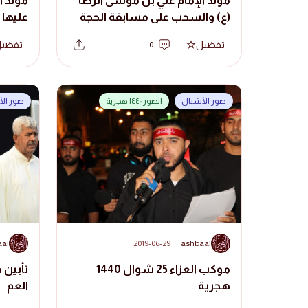
مولد الإمام علي بن موسى الرضا
مولد 
(ع) والسحب على مسابقة الحجة
عليها 
(عج)
تفضيل
تفضي
0
صور الأشبال
الصور ١٤٤٠ هجرية
صور ال
A
A
aal
2019-06-29
·
ashbaal
موكب العزاء 25 شوال 1440
تأبين 
هجرية
العم