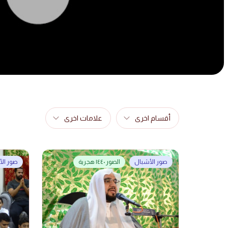
أقسام اخرى
علامات اخرى
صور الأشبال
الصور ١٤٤٠ هجرية
صور ال