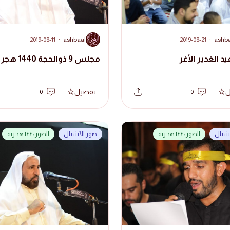
A
2019-08-11
·
ashbaal
2019-08-21
·
ashb
يد الغدير الأغر
مجلس 9 ذوالحجة 1440 هجرية
ل
تفضيل
0
0
أشبال
الصور ١٤٤٠ هجرية
صور الأشبال
الصور ١٤٤٠ هجرية