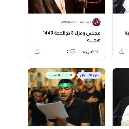
A
2019-08-10
·
ashbaal
مجلس وعزاء 8 ذوالحجة 1440
هجرية
تفضيل
0
صور الأشبال
الصور ١٤٤٠ هجرية