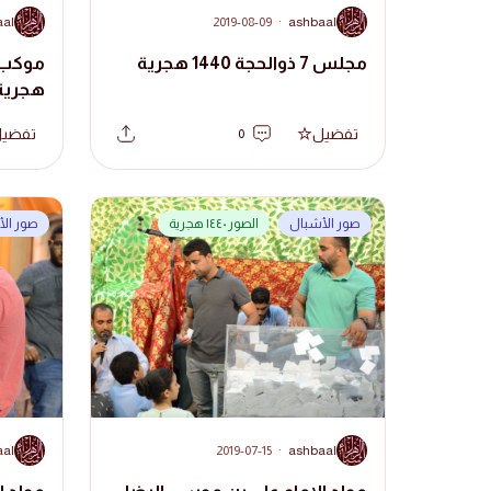
A
A
aal
2019-08-09
·
ashbaal
مجلس 7 ذوالحجة 1440 هجرية
هجرية
تفضيل
تفضي
0
صور الأشبال
الصور ١٤٤٠ هجرية
صور ال
A
A
aal
2019-07-15
·
ashbaal