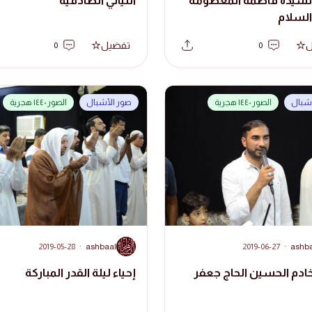
السيدة فاطمة المعصومة
الليالي الصادقية
السلام
ل
تفضيل
0
0
أشبال
الصور ١٤٤٠ هجرية
صور الأشبال
الصور ١٤٤٠ هجرية
A
2019-05-28
·
ashbaal
2019-06-27
·
ashb
خادم الحسين الحاج جعفر
إحياء ليلة القدر المباركة