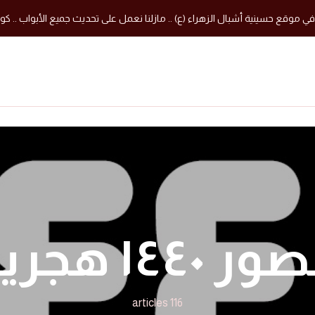
في موقع حسينية أشبال الزهراء (ع) .. مازلنا نعمل على تحديث جميع الأبواب .. كون
ر ١٤٤٠ هجرية
116 articles