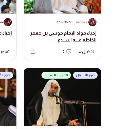
A
A
aal
2019-08-22
·
ashbaal
إحياء مولد الإمام موسى بن جعفر
إحياء ع
الكاظم عليه السلام
تفضيل
تفضي
0
صور الأشبال
الصور ١٤٤٠ هجرية
صور ال