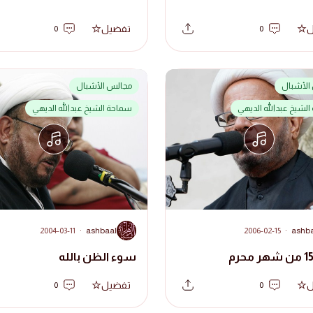
ل
تفضيل
0
0
الأشبال
مجالس الأشبال
لشيخ عبدالله الديهي
سماحة الشيخ عبدالله الديهي
A
2004-03-11
·
ashbaal
2006-02-15
·
ashb
سوء الظن بالله
ل
تفضيل
0
0