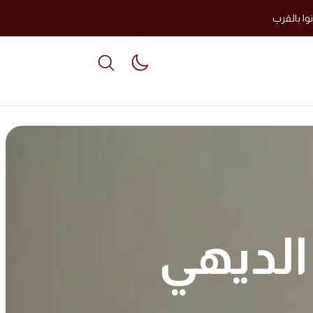
وا بالقرب
able dark mode
الديهي