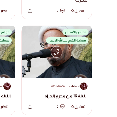
هجرية
تفضيل
تفضي
0
مجالس الأشبال
مجالس 
سماحة الشيخ عبدالله الديهي
سماحة ا
A
A
aal
2006-02-16
·
ashbaal
الليلة 16 من محرم الحرام
الليلة 15 من شهر محرم
تفضيل
تفضي
0