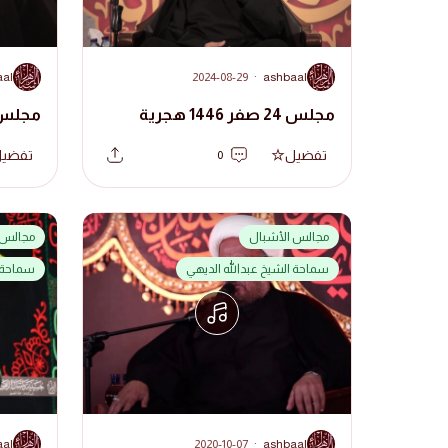
A
A
aal
2024-08-29
·
ashbaal
مجلس 24 صفر 1446 هجرية
مجلس 23 صفر 1446 ه
تفضيل
تفضي
0
مجالس الأشبال
مجالس 
سماحة الشيخ عبدالله الديهي
سماحة ا
A
A
aal
2020-10-07
·
ashbaal