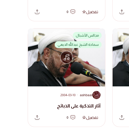
تفضيل
0
مجالس الأشبال
سماحة الشيخ عبدالله الديهي
A
2004-03-10
·
ashbaal
آثار التذكية على الذبائح
تفضيل
0