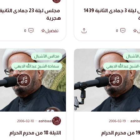
مجلس ليلة 3 جمادى الثانية 1439
هجرية
ل
تفضيل
0
0
الأشبال
مجالس الأشبال
لشيخ عبدالله الديهي
سماحة الشيخ عبدالله الديهي
A
2006-02-18
·
ashbaal
2006-02-19
·
ashb
الليلة 18 من محرم الحرام