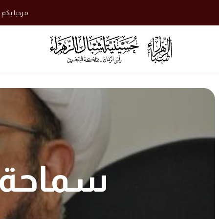
مرحبا بكم 
سماحة ا