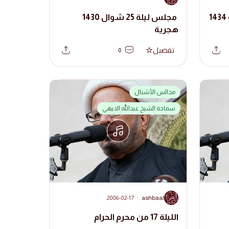
مجلس ليلة 23 جمادى الثانية 1434
مجلس ليلة 25 شوال 1430
هجرية
تفضيل
0
مجالس الأشبال
سماحة الشيخ عبدالله الديهي
A
2006-02-17
·
ashbaal
الليلة 17 من محرم الحرام