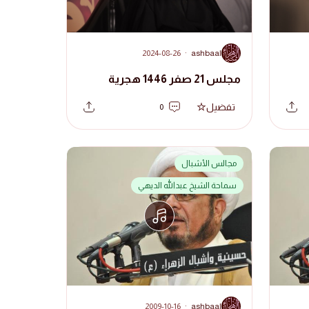
A
2024-08-26
·
ashbaal
مجلس 21 صفر 1446 هجرية
تفضيل
0
مجالس الأشبال
سماحة الشيخ عبدالله الديهي
A
2009-10-16
·
ashbaal