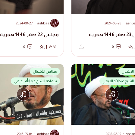
A
2024-08-27
·
ashbaal
2024-08-28
·
ashb
جرية
مجلس 22 صفر 1446 هجرية
ل
تفضيل
0
0
الأشبال
مجالس الأشبال
لشيخ عبدالله الديهي
سماحة الشيخ عبدالله الديهي
A
2013-05-04
·
ashbaal
2018-02-19
·
ashb