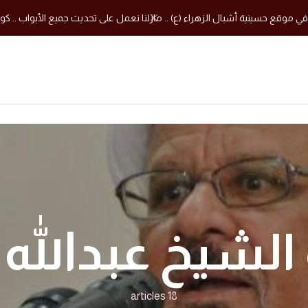
في موقع حسينية أشبال الزهراء (ع) .. مازلنا نعمل على تحديث جميع الأبواب .. كون
لشيخ عبدالله 
18 articles