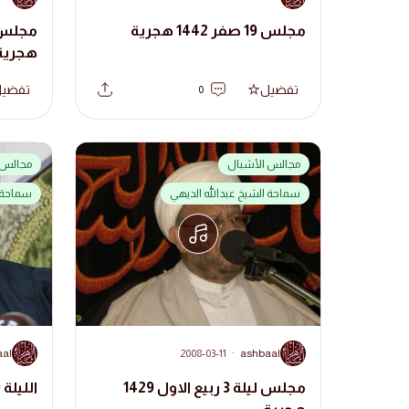
مجلس 19 صفر 1442 هجرية
هجرية
تفضيل
تفضي
0
مجالس الأشبال
مجالس 
سماحة الشيخ عبدالله الديهي
سماحة ا
A
A
aal
2008-03-11
·
ashbaal
مجلس ليلة 3 ربيع الاول 1429
الليلة 19 من محرم الحرام