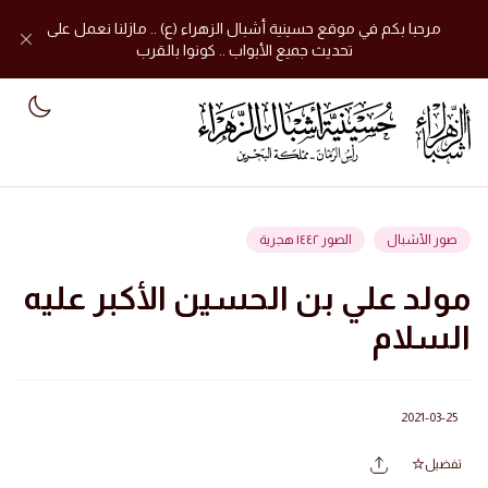
مرحبا بكم في موقع حسينية أشبال الزهراء (ع) .. مازلنا نعمل على
تحديث جميع الأبواب .. كونوا بالقرب
mode
صور الأشبال
الصور ١٤٤٢ هجرية
مولد علي بن الحسين الأكبر عليه
السلام
2021-03-25
تفضيل