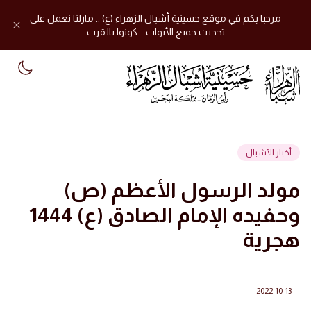
مرحبا بكم في موقع حسينية أشبال الزهراء (ع) .. مازلنا نعمل على
تحديث جميع الأبواب .. كونوا بالقرب
mode
أخبار الأشبال
مولد الرسول الأعظم (ص)
وحفيده الإمام الصادق (ع) 1444
هجرية
2022-10-13