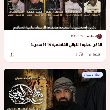
2024-11-15
·
ashbaal
A
الذكر الحكيم | الليالي الفاطمية 1446 هجرية
تفضيل
0
أخبار الأشبال