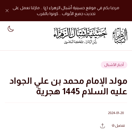
مرحبا بكم في موقع حسينية أشبال الزهراء (ع) .. مازلنا نعمل على
تحديث جميع الأبواب .. كونوا بالقرب
mode
أخبار الأشبال
مولد الإمام محمد بن علي الجواد
عليه السلام 1445 هجرية
2024-01-20
تفضيل