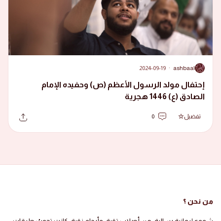
2024-09-19
·
ashbaal
A
إحتفال مولد الرسول الأعظم (ص) وحفيده الإمام
الصادق (ع) 1446 هجرية
تفضيل
0
من نحن ؟