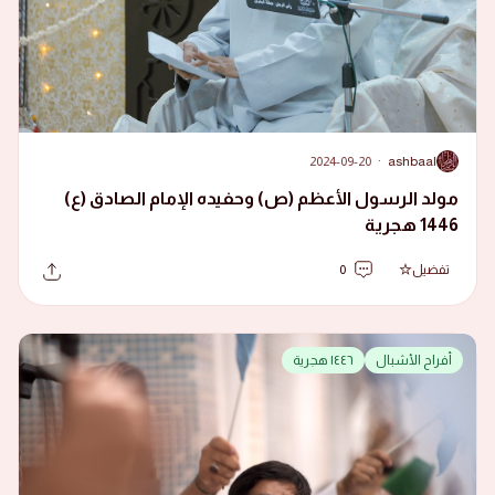
2024-09-20
·
ashbaal
A
مولد الرسول الأعظم (ص) وحفيده الإمام الصادق (ع)
1446 هجرية
تفضيل
0
أفراح الأشبال
١٤٤٦ هجرية