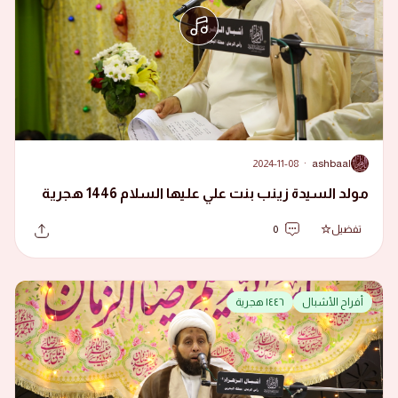
2024-11-08
·
ashbaal
A
مولد السيدة زينب بنت علي عليها السلام 1446 هجرية
تفضيل
0
أفراح الأشبال
١٤٤٦ هجرية