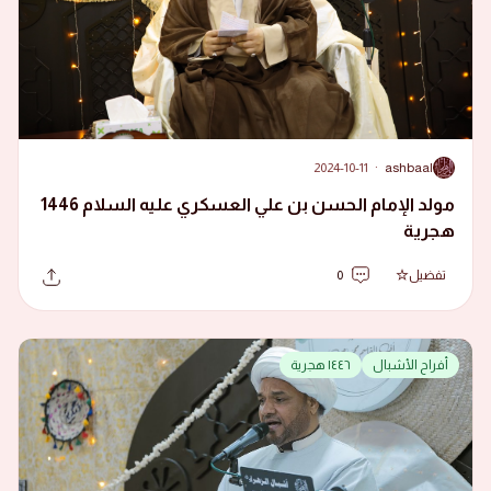
2024-10-11
·
ashbaal
A
مولد الإمام الحسن بن علي العسكري عليه السلام 1446
هجرية
تفضيل
0
أفراح الأشبال
١٤٤٦ هجرية