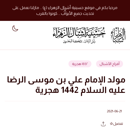
مرحبا بكم في موقع حسينية أشبال الزهراء (ع) .. مازلنا نعمل على
تحديث جميع الأبواب .. كونوا بالقرب
 mode
أفراح الأشبال
١٤٤٢ هجرية
مولد الإمام علي بن موسى الرضا
عليه السلام 1442 هجرية
2021-06-21
تفضيل