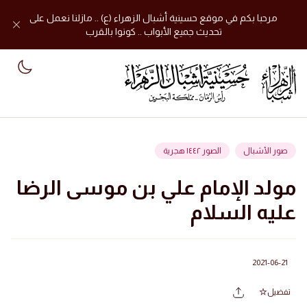
مرحبا بكم في موقع حسينية أشبال الزهراء (ع) .. مازلنا نعمل على
تحديث جميع الأبواب .. كونوا بالقرب
mode
صور الأشبال
الصور ١٤٤٢ هجرية
مولد الإمام علي بن موسى الرضا
عليه السلام
2021-06-21
تفضيل