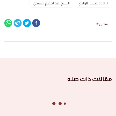
الرادود عيسى الوادي
الشيخ عبدالحكيم السندي
تفضيل
مقالات ذات صلة
الصور ١٤٤٦ هجرية
صور الأشبال