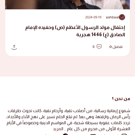
2024-09-19
·
ashbaal
A
إحتفال مولد الرسول الأعظم (ص) وحفيده الإمام
الصادق (ع) 1446 هجرية
تفضيل
0
من نحن ؟
شموع إيمانية رسالية، من أصلاب تقية، وأرحام نقية، كانت تجوبُ طرقات
رأس الرمان وازقتها، وهي بعدُ لم تبلغ الحلم تسير على نهج الآباء والأجداد،
تردد كلمات عفوية بسيطة شجية، في المواسم الدينية وخصوصاً في الأيام
العشرة الأولى من محرم من كل عام ..
المزيد