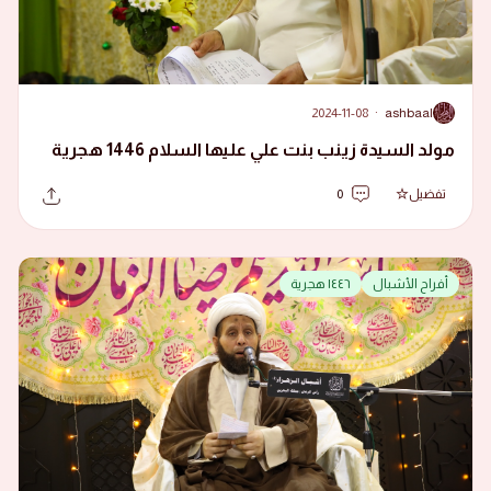
2024-11-08
·
ashbaal
A
مولد السيدة زينب بنت علي عليها السلام 1446 هجرية
تفضيل
0
أفراح الأشبال
١٤٤٦ هجرية