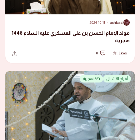
2024-10-11
·
ashbaal
A
مولد الإمام الحسن بن علي العسكري عليه السلام 1446
هجرية
تفضيل
0
أفراح الأشبال
١٤٤٦ هجرية