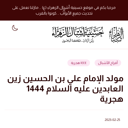
مرحبا بكم في موقع حسينية أشبال الزهراء (ع) .. مازلنا نعمل على
تحديث جميع الأبواب .. كونوا بالقرب
 mode
أفراح الأشبال
١٤٤٤ هجرية
مولد الإمام علي بن الحسين زين
العابدين عليه السلام 1444
هجرية
2023-02-25