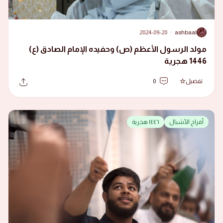
2024-09-20
·
ashbaal
A
مولد الرسول الأعظم (ص) وحفيده الإمام الصادق (ع)
1446 هجرية
تفضيل
0
أفراح الأشبال
١٤٤٦ هجرية