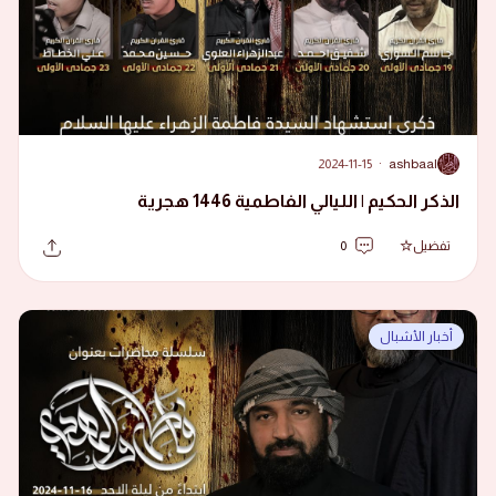
2024-11-15
·
ashbaal
A
الذكر الحكيم | الليالي الفاطمية 1446 هجرية
تفضيل
0
أخبار الأشبال