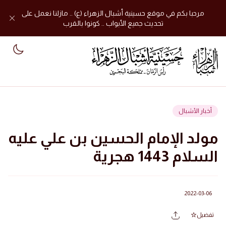
مرحبا بكم في موقع حسينية أشبال الزهراء (ع) .. مازلنا نعمل على
تحديث جميع الأبواب .. كونوا بالقرب
mode
أخبار الأشبال
مولد الإمام الحسين بن علي عليه
السلام 1443 هجرية
2022-03-06
تفضيل