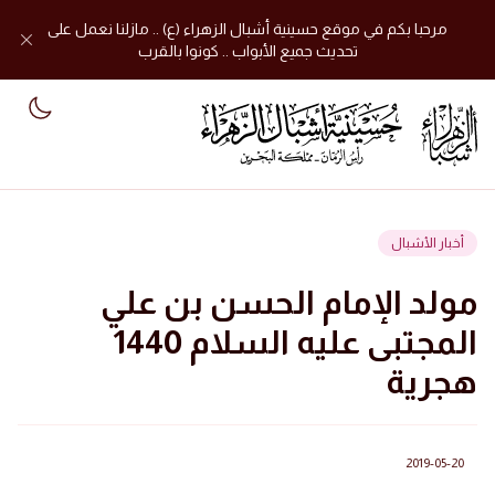
مرحبا بكم في موقع حسينية أشبال الزهراء (ع) .. مازلنا نعمل على
تحديث جميع الأبواب .. كونوا بالقرب
mode
أخبار الأشبال
مولد الإمام الحسن بن علي
المجتبى عليه السلام 1440
هجرية
2019-05-20