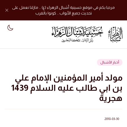
مرحبا بكم في موقع حسينية أشبال الزهراء (ع) .. مازلنا نعمل على
تحديث جميع الأبواب .. كونوا بالقرب
mode
أخبار الأشبال
مولد أمير المؤمنين الإمام علي
بن ابي طالب عليه السلام 1439
هجرية
2018-03-30