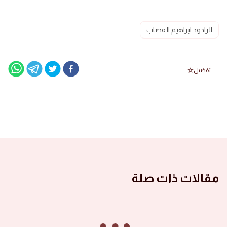
الرادود ابراهيم القصاب
تفضيل
مقالات ذات صلة
الصور ١٤٤٦ هجرية
صور الأشبال