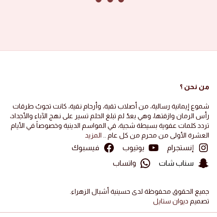
2024-11-22
·
Ali Khalaf
A
الجيل الفاطمي 1446 هجرية
تفضيل
0
الصور ١٤٤٦ هجرية
صور الأشبال