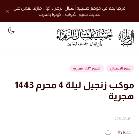
مرحبا بكم في موقع حسينية أشبال الزهراء (ع) .. مازلنا نعمل على
تحديث جميع الأبواب .. كونوا بالقرب
mode
صور الأشبال
الصور ١٤٤٣ هجرية
موكب زنجيل ليلة 4 محرم 1443
هجرية
2021-08-13
تفضيل