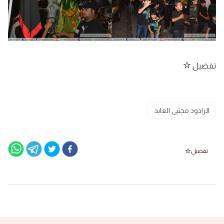
تفضيل
الرادود مجتبى العابد
تفضيل