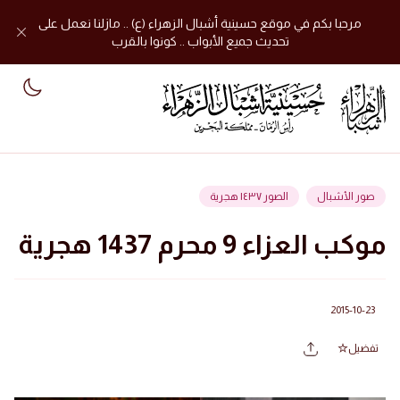
مرحبا بكم في موقع حسينية أشبال الزهراء (ع) .. مازلنا نعمل على
تحديث جميع الأبواب .. كونوا بالقرب
mode
صور الأشبال
الصور ١٤٣٧ هجرية
موكب العزاء 9 محرم 1437 هجرية
2015-10-23
تفضيل