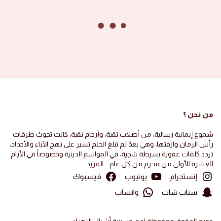
من نحن ؟
شموع إيمانية رسالية، من أصلاب تقية، وأرحام نقية، كانت تجوبُ طرقات
رأس الرمان وازقتها، وهي بعدُ لم تبلغ الحلم تسير على نهج الآباء والأجداد،
تردد كلمات عفوية بسيطة شجية، في المواسم الدينية وخصوصاً في الأيام
العشرة الأولى من محرم من كل عام ..
المزيد
إنستجرام
يوتيوب
فيسبوك
سناب شات
واتساب
جميع الحقوق محفوظة لدى حسينية أشبال الزهراء.