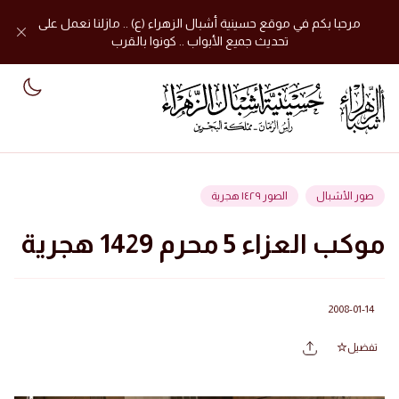
مرحبا بكم في موقع حسينية أشبال الزهراء (ع) .. مازلنا نعمل على
تحديث جميع الأبواب .. كونوا بالقرب
mode
صور الأشبال
الصور ١٤٢٩ هجرية
موكب العزاء 5 محرم 1429 هجرية
2008-01-14
تفضيل