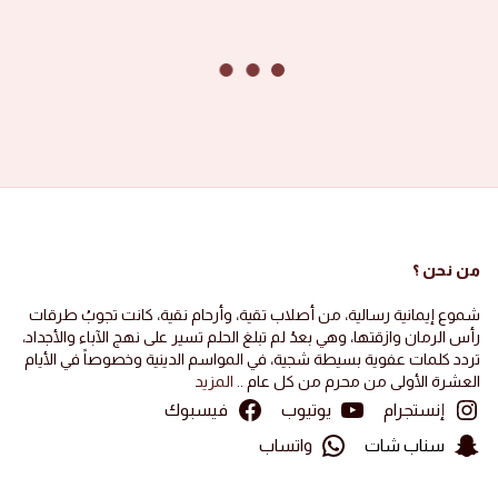
الصور ١٤٤٦ هجرية
صور الأشبال
2024-11-22
·
Ali Khalaf
A
الجيل الفاطمي 1446 هجرية
تفضيل
0