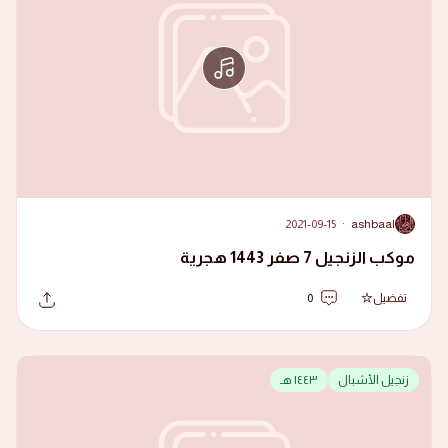
2021-09-15
·
ashbaal
A
موكب الزنجيل 7 صفر 1443 هجرية
تفضيل
0
زنجيل الأشبال
١٤٤٣ هـ