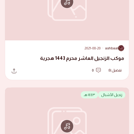
2021-08-20
·
ashbaal
A
موكب الزنجيل العاشر محرم 1443 هجرية
تفضيل
0
زنجيل الأشبال
١٤٤٣ هـ