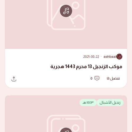
2021-08-22
·
ashbaal
A
موكب الزنجيل 13 محرم 1443 هجرية
تفضيل
0
زنجيل الأشبال
١٤٤٣ هـ