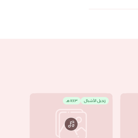
زنجيل الأشبال
١٤٤٣ هـ