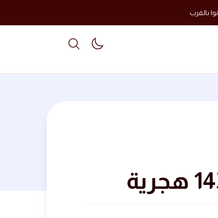
وا بالقرب
able dark mode