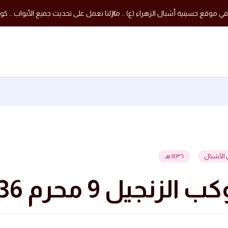
في موقع حسينية أشبال الزهراء (ع) .. مازلنا نعمل على تحديث جميع الأبواب .. كون
 الأشبال
١٤٣٦ هـ
الزنجيل 9 محرم 1436 هجرية