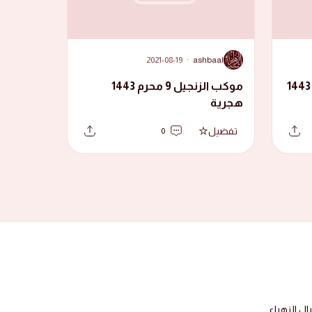
A
2021-08-19
·
ashbaal
موكب الزنجيل العاشر محرم 1443
موكب الزنجيل 9 محرم 1443
هجرية
تفضيل
0
 الزهراء.