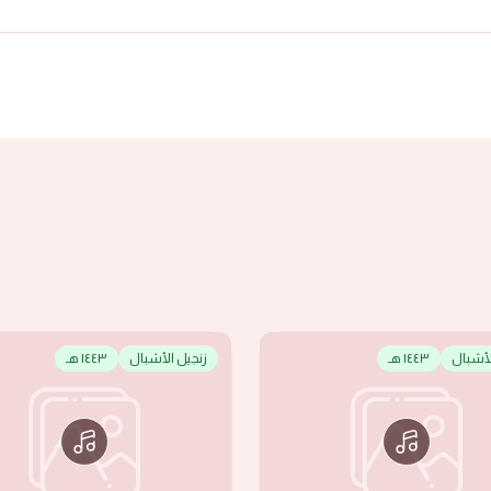
لأشبال
١٤٤٣ هـ
زنجيل الأشبال
١٤٤٣ هـ