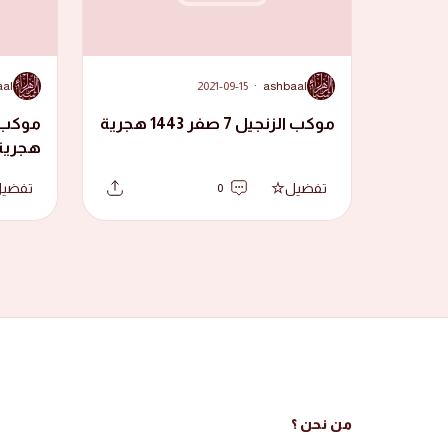
A
A
aal
2021-09-15
·
ashbaal
موكب الزنجيل 7 صفر 1443 هجرية
هجرية
تفضيل
تفضي
0
من نحن ؟