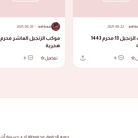
A
2021-08-20
·
ashbaal
2021-08-22
·
ashb
موكب الزنجيل 13 محرم 1443
هجرية
ل
تفضيل
0
0
جميع الحقوق محفوظة لدى حسينية أشبال