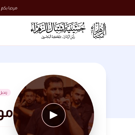
مرحبا بكم 
زنجيل
موكب 