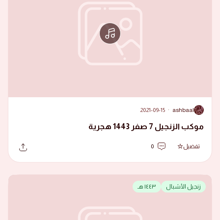
2021-09-15
·
ashbaal
A
موكب الزنجيل 7 صفر 1443 هجرية
تفضيل
0
زنجيل الأشبال
١٤٤٣ هـ