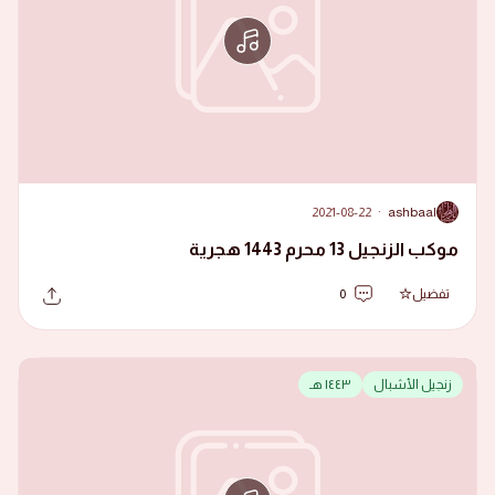
2021-08-22
·
ashbaal
A
موكب الزنجيل 13 محرم 1443 هجرية
تفضيل
0
زنجيل الأشبال
١٤٤٣ هـ