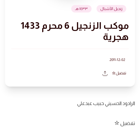
زنجيل الأشبال
١٤٣٣ هـ
موكب الزنجيل 6 محرم 1433
هجرية
2011-12-02
تفضيل
الرادود الحسيني حبيب عبدعلي
تفضيل