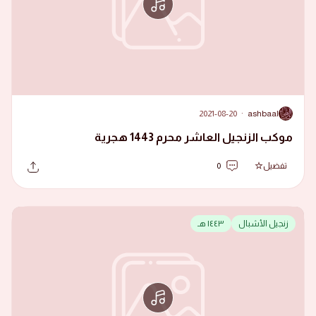
2021-08-20
·
ashbaal
A
موكب الزنجيل العاشر محرم 1443 هجرية
تفضيل
0
زنجيل الأشبال
١٤٤٣ هـ