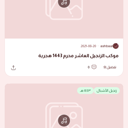
2021-08-20
·
ashbaal
A
موكب الزنجيل العاشر محرم 1443 هجرية
تفضيل
0
زنجيل الأشبال
١٤٤٣ هـ