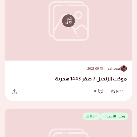
2021-09-15
·
ashbaal
A
موكب الزنجيل 7 صفر 1443 هجرية
تفضيل
0
زنجيل الأشبال
١٤٤٣ هـ