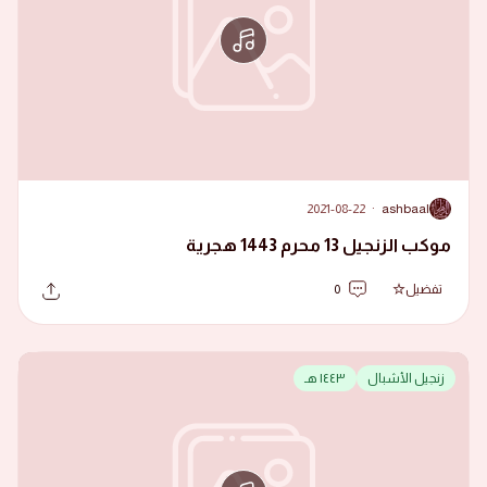
2021-08-22
·
ashbaal
A
موكب الزنجيل 13 محرم 1443 هجرية
تفضيل
0
زنجيل الأشبال
١٤٤٣ هـ