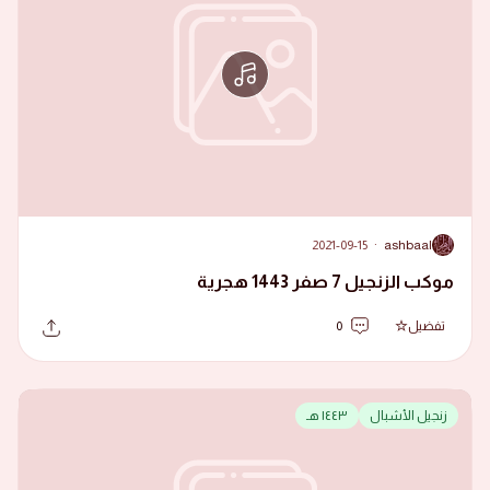
2021-09-15
·
ashbaal
A
موكب الزنجيل 7 صفر 1443 هجرية
تفضيل
0
زنجيل الأشبال
١٤٤٣ هـ