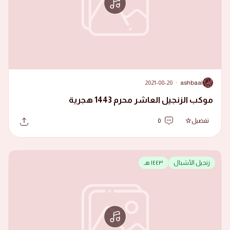
2021-08-20
·
ashbaal
A
موكب الزنجيل العاشر محرم 1443 هجرية
تفضيل
0
زنجيل الأشبال
١٤٤٣ هـ