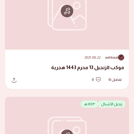
2021-08-22
·
ashbaal
A
موكب الزنجيل 13 محرم 1443 هجرية
تفضيل
0
زنجيل الأشبال
١٤٤٣ هـ