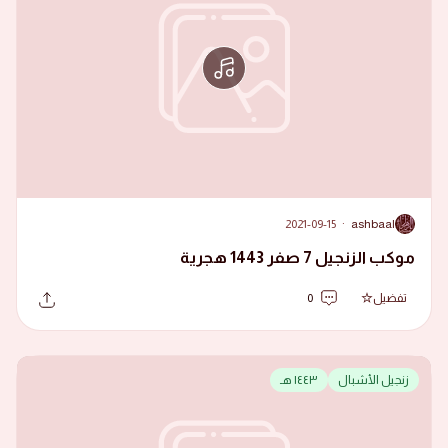
2021-09-15
·
ashbaal
A
موكب الزنجيل 7 صفر 1443 هجرية
تفضيل
0
زنجيل الأشبال
١٤٤٣ هـ