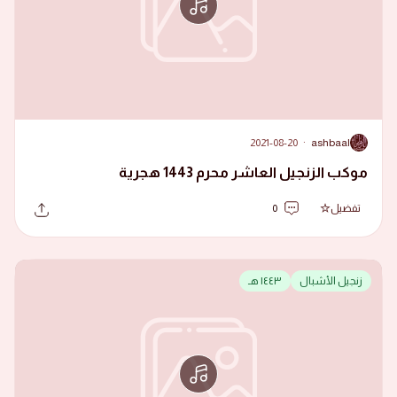
2021-08-20
·
ashbaal
A
موكب الزنجيل العاشر محرم 1443 هجرية
تفضيل
0
زنجيل الأشبال
١٤٤٣ هـ