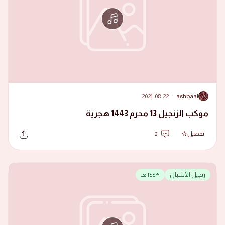
2021-08-22
·
ashbaal
A
موكب الزنجيل 13 محرم 1443 هجرية
تفضيل
0
زنجيل الأشبال
١٤٤٣ هـ