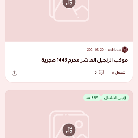
2021-08-20
·
ashbaal
A
موكب الزنجيل العاشر محرم 1443 هجرية
تفضيل
0
زنجيل الأشبال
١٤٤٣ هـ