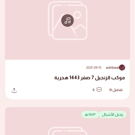
2021-09-15
·
ashbaal
A
موكب الزنجيل 7 صفر 1443 هجرية
تفضيل
0
زنجيل الأشبال
١٤٤٣ هـ