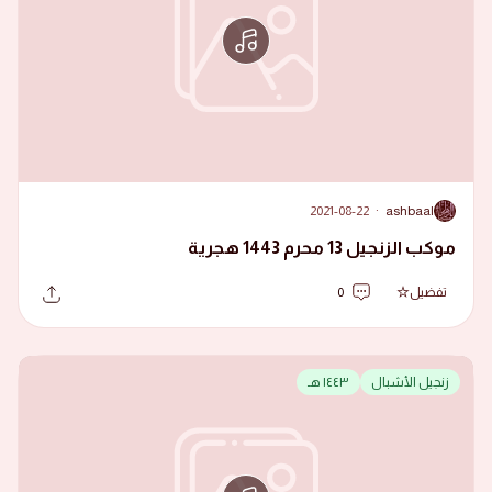
2021-08-22
·
ashbaal
A
موكب الزنجيل 13 محرم 1443 هجرية
تفضيل
0
زنجيل الأشبال
١٤٤٣ هـ