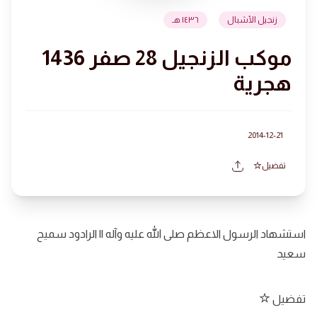
زنجيل الأشبال
١٤٣٦ هـ
موكب الزنجيل 28 صفر 1436
هجرية
2014-12-21
تفضيل
استشهاد الرسول الاعظم صلى الله عليه وآله || الرادود سميح
سعيد
تفضيل