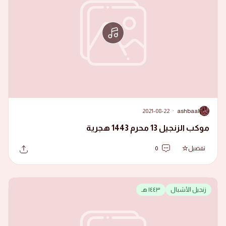
2021-08-22
·
ashbaal
A
موكب الزنجيل 13 محرم 1443 هجرية
تفضيل
0
زنجيل الأشبال
١٤٤٣ هـ