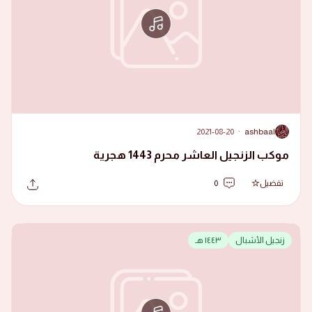
2021-08-20
·
ashbaal
A
موكب الزنجيل العاشر محرم 1443 هجرية
تفضيل
0
زنجيل الأشبال
١٤٤٣ هـ