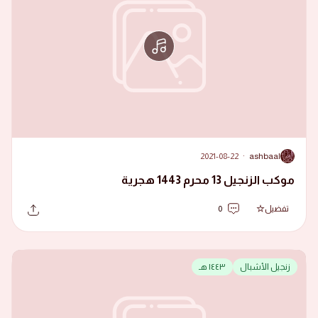
2021-08-22
·
ashbaal
A
موكب الزنجيل 13 محرم 1443 هجرية
تفضيل
0
زنجيل الأشبال
١٤٤٣ هـ