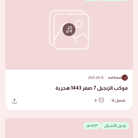
2021-09-15
·
ashbaal
A
موكب الزنجيل 7 صفر 1443 هجرية
تفضيل
0
زنجيل الأشبال
١٤٤٣ هـ