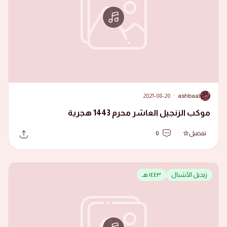
2021-08-20
·
ashbaal
A
موكب الزنجيل العاشر محرم 1443 هجرية
تفضيل
0
زنجيل الأشبال
١٤٤٣ هـ