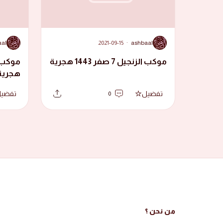
A
A
aal
2021-09-15
·
ashbaal
موكب الزنجيل 7 صفر 1443 هجرية
هجرية
تفضيل
تفضي
0
من نحن ؟