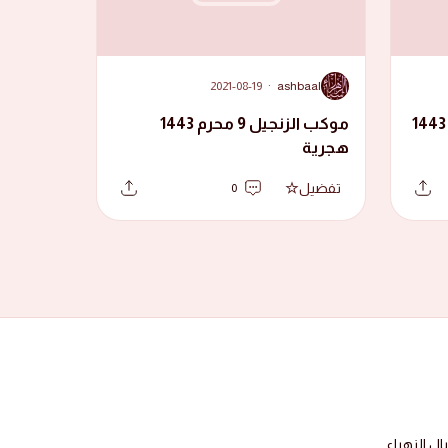
A
2021-08-19
·
ashbaal
موكب الزنجيل العاشر محرم 1443
موكب الزنجيل 9 محرم 1443
هجرية
تفضيل
0
 الزهراء.