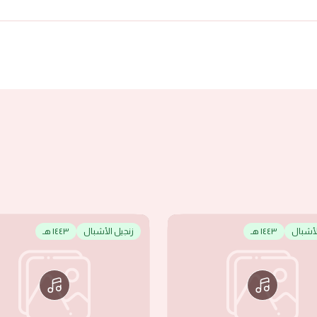
لأشبال
١٤٤٣ هـ
زنجيل الأشبال
١٤٤٣ هـ