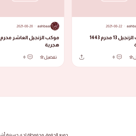
A
2021-08-20
·
ashbaal
2021-08-22
·
ashb
موكب الزنجيل 13 محرم 1443
هجرية
ل
تفضيل
0
0
جميع الحقوق محفوظة لدى حسينية أشبال