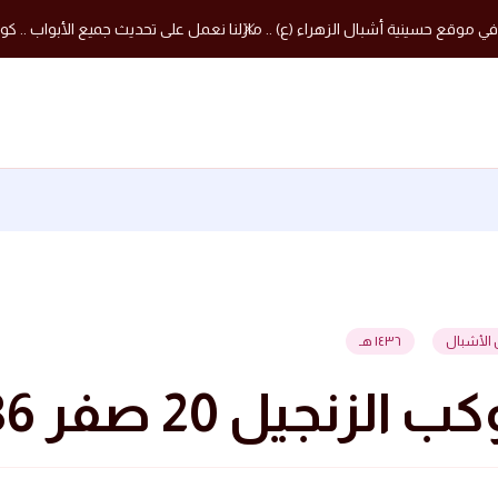
في موقع حسينية أشبال الزهراء (ع) .. مازلنا نعمل على تحديث جميع الأبواب .. كون
 الأشبال
١٤٣٦ هـ
الزنجيل 20 صفر 1436 هجرية