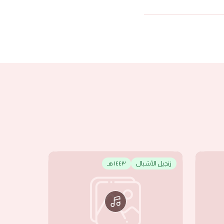
زنجيل الأشبال
١٤٤٣ هـ