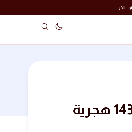
وا بالقرب
able dark mode