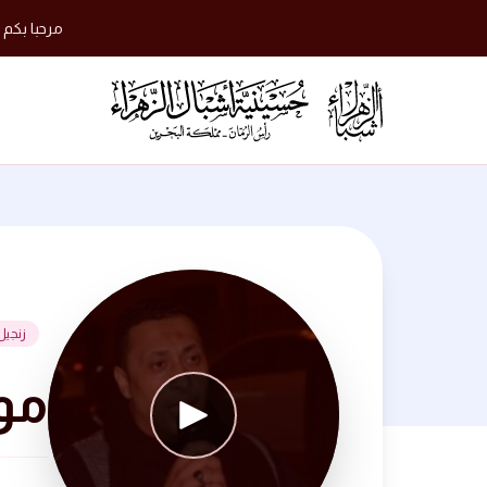
مرحبا بكم 
زنجيل
موكب 