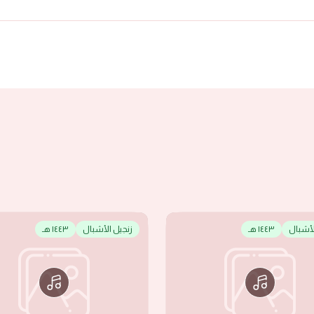
لأشبال
١٤٤٣ هـ
زنجيل الأشبال
١٤٤٣ هـ