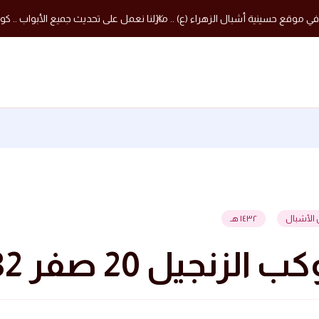
في موقع حسينية أشبال الزهراء (ع) .. مازلنا نعمل على تحديث جميع الأبواب .. كون
 الأشبال
١٤٣٢ هـ
الزنجيل 20 صفر 1432 هجرية