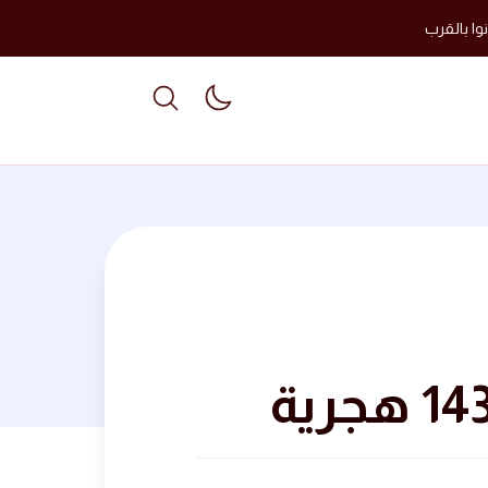
وا بالقرب
able dark mode