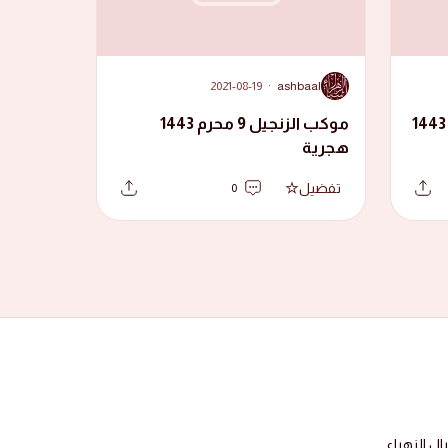
A
2021-08-19
·
ashbaal
موكب الزنجيل العاشر محرم 1443
موكب الزنجيل 9 محرم 1443
هجرية
تفضيل
0
 الزهراء.