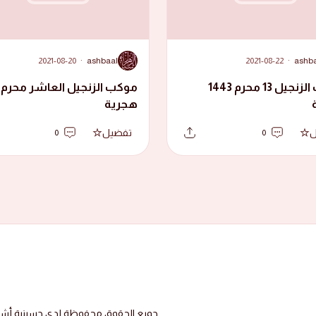
A
2021-08-20
·
ashbaal
2021-08-22
·
ashb
موكب الزنجيل 13 محرم 1443
هجرية
ل
تفضيل
0
0
جميع الحقوق محفوظة لدى حسينية أشبال