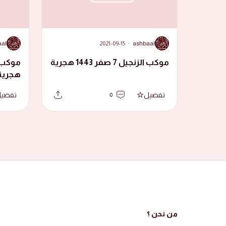
A
A
aal
2021-09-15
·
ashbaal
موكب الزنجيل 7 صفر 1443 هجرية
هجرية
تفضيل
تفضي
0
من نحن ؟