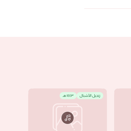
زنجيل الأشبال
١٤٤٣ هـ