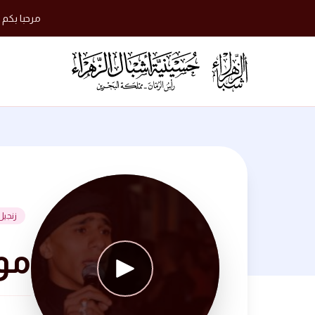
مرحبا بكم 
زنجيل
موكب 