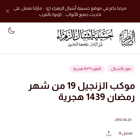
مرحبا بكم في موقع حسينية أشبال الزهراء (ع) .. مازلنا نعمل على
تحديث جميع الأبواب .. كونوا بالقرب
mode
صور الأشبال
الصور ١٤٣٩ هجرية
موكب الزنجيل 19 من شهر
رمضان 1439 هجرية
2018-06-03
تفضيل