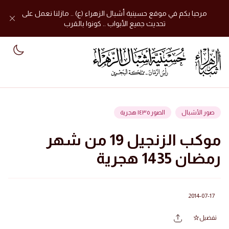
مرحبا بكم في موقع حسينية أشبال الزهراء (ع) .. مازلنا نعمل على
تحديث جميع الأبواب .. كونوا بالقرب
mode
صور الأشبال
الصور ١٤٣٥ هجرية
موكب الزنجيل 19 من شهر
رمضان 1435 هجرية
2014-07-17
تفضيل