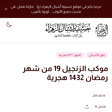
مرحبا بكم في موقع حسينية أشبال الزهراء (ع) .. مازلنا نعمل على
تحديث جميع الأبواب .. كونوا بالقرب
mode
صور الأشبال
الصور ١٤٣٢ هجرية
موكب الزنجيل 19 من شهر
رمضان 1432 هجرية
2011-08-19
تفضيل