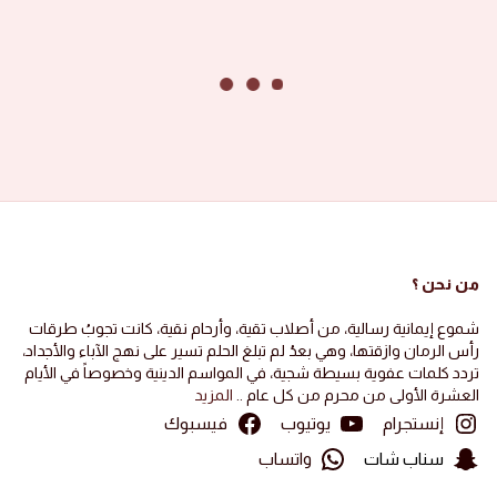
الصور ١٤٤٦ هجرية
صور الأشبال
2024-11-22
·
Ali Khalaf
A
الجيل الفاطمي 1446 هجرية
تفضيل
0