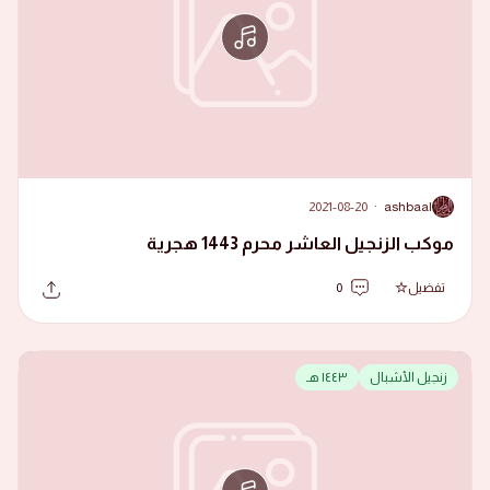
2021-08-20
·
ashbaal
A
موكب الزنجيل العاشر محرم 1443 هجرية
تفضيل
0
زنجيل الأشبال
١٤٤٣ هـ