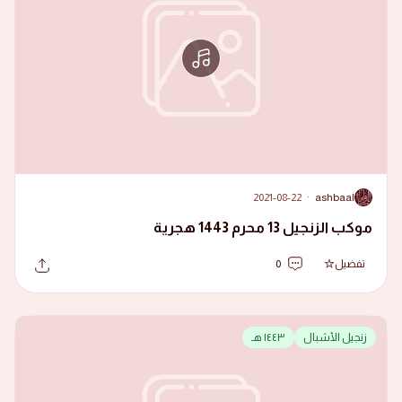
2021-08-22
·
ashbaal
A
موكب الزنجيل 13 محرم 1443 هجرية
تفضيل
0
زنجيل الأشبال
١٤٤٣ هـ