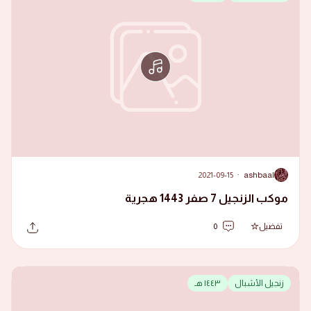
2021-09-15
·
ashbaal
A
موكب الزنجيل 7 صفر 1443 هجرية
تفضيل
0
زنجيل الأشبال
١٤٤٣ هـ