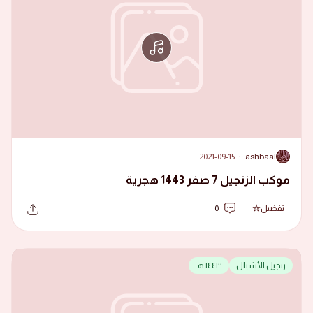
2021-09-15
·
ashbaal
A
موكب الزنجيل 7 صفر 1443 هجرية
تفضيل
0
زنجيل الأشبال
١٤٤٣ هـ