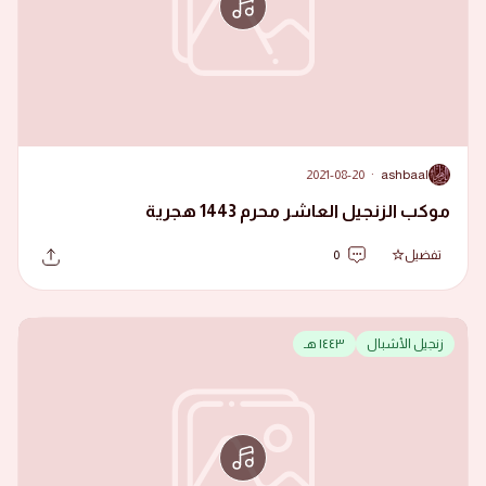
2021-08-20
·
ashbaal
A
موكب الزنجيل العاشر محرم 1443 هجرية
تفضيل
0
زنجيل الأشبال
١٤٤٣ هـ