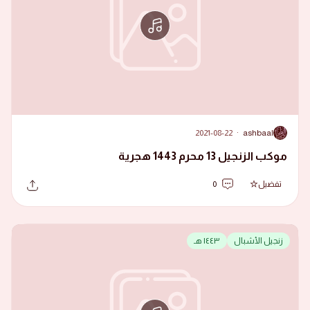
2021-08-22
·
ashbaal
A
موكب الزنجيل 13 محرم 1443 هجرية
تفضيل
0
زنجيل الأشبال
١٤٤٣ هـ