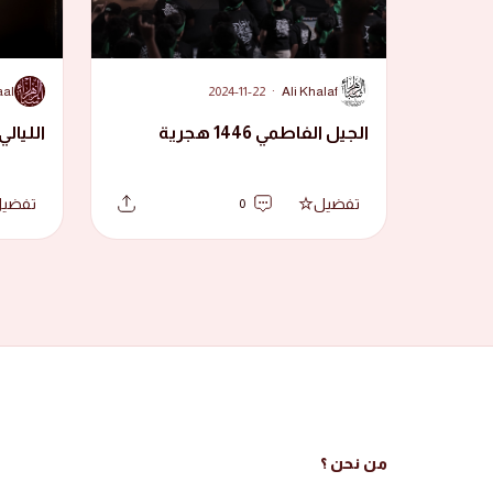
A
A
aal
2024-11-22
·
Ali Khalaf
الجيل الفاطمي 1446 هجرية
الليالي ال
تفضيل
تفضي
0
من نحن ؟