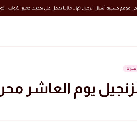
في موقع حسينية أشبال الزهراء (ع) .. مازلنا نعمل على تحديث جميع الأبواب .. كون