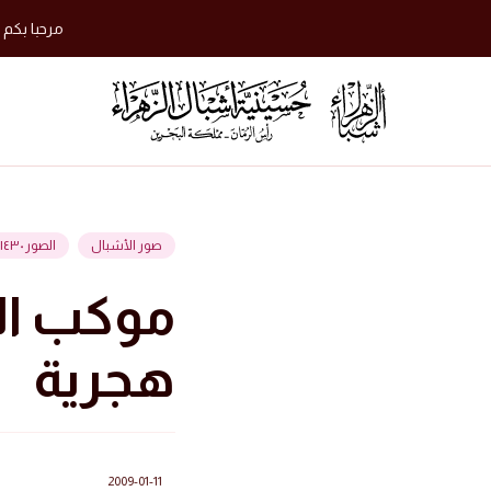
مرحبا بكم 
صور الأشبال
الصور ١٤٣٠ هجرية
هجرية
2009-01-11