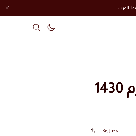
وا بالقرب
le dark mode
موكب الزنجيل يوم العاشر محرم 1430
تفضيل