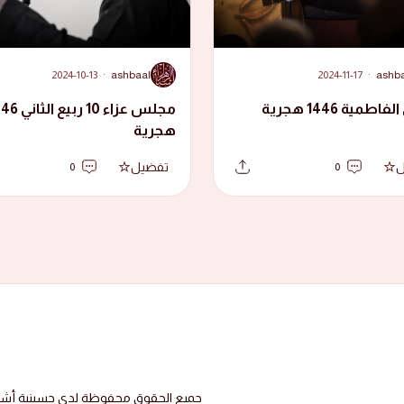
A
2024-10-13
·
ashbaal
2024-11-17
·
ashb
فاطمية 1446 هجرية
مجلس عزاء 10 ربيع
هجرية
ل
تفضيل
0
0
جميع الحقوق محفوظة لدى حسينية أشبال