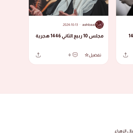
A
2024-10-13
·
ashbaal
 الثاني 1446
مجلس 10 ربيع الثاني 1446 هجرية
تفضيل
0
 الزهراء.