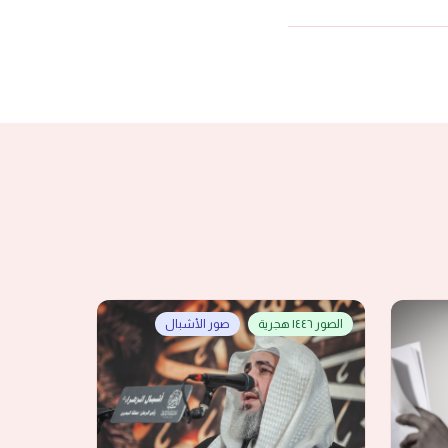
الصور ١٤٤٦ هجرية
صور الأشبال