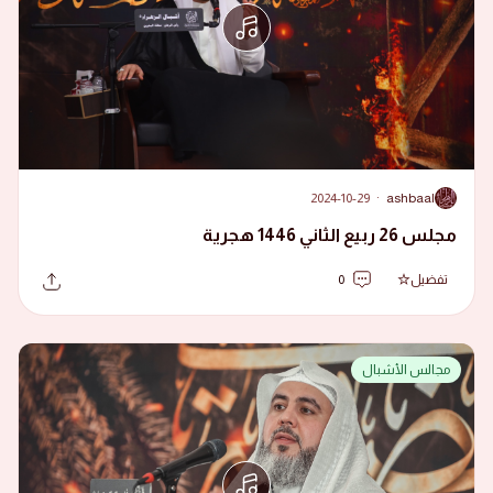
2024-10-29
·
ashbaal
A
مجلس 26 ربيع الثاني 1446 هجرية
تفضيل
0
مجالس الأشبال