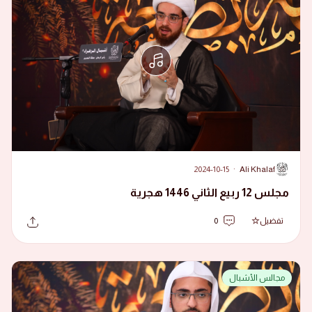
2024-10-15
·
Ali Khalaf
A
مجلس 12 ربيع الثاني 1446 هجرية
تفضيل
0
مجالس الأشبال