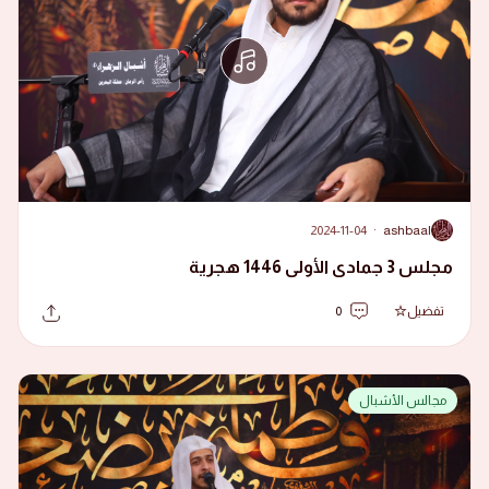
2024-11-04
·
ashbaal
A
مجلس 3 جمادى الأولى 1446 هجرية
تفضيل
0
مجالس الأشبال