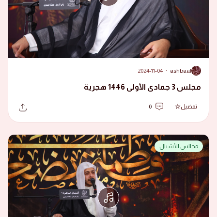
2024-11-04
·
ashbaal
A
مجلس 3 جمادى الأولى 1446 هجرية
تفضيل
0
مجالس الأشبال