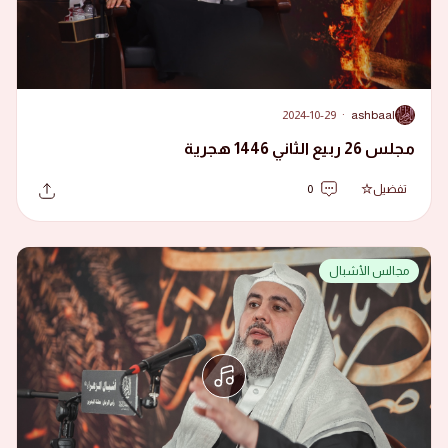
2024-10-29
·
ashbaal
A
مجلس 26 ربيع الثاني 1446 هجرية
تفضيل
0
مجالس الأشبال