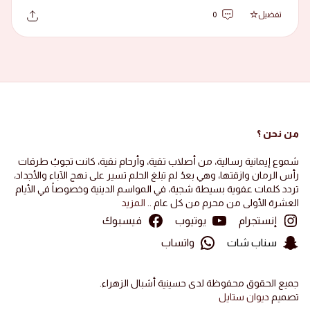
تفضيل
0
من نحن ؟
شموع إيمانية رسالية، من أصلاب تقية، وأرحام نقية، كانت تجوبُ طرقات
رأس الرمان وازقتها، وهي بعدُ لم تبلغ الحلم تسير على نهج الآباء والأجداد،
تردد كلمات عفوية بسيطة شجية، في المواسم الدينية وخصوصاً في الأيام
العشرة الأولى من محرم من كل عام ..
المزيد
إنستجرام
يوتيوب
فيسبوك
سناب شات
واتساب
جميع الحقوق محفوظة لدى حسينية أشبال الزهراء.
تصميم
ديوان ستايل