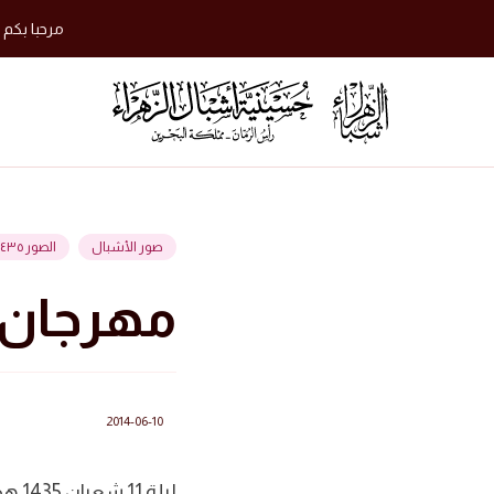
مرحبا بكم 
صور الأشبال
الصور ١٤٣٥ هجرية
مهرجان ا
2014-06-10
ليلة 11 شعبان 1435 هجرية