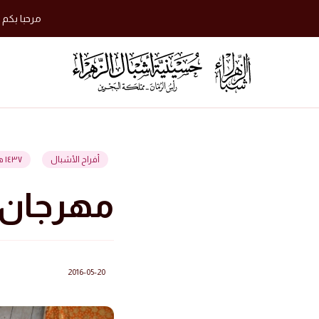
مرحبا بكم 
أفراح الأشبال
١٤٣٧ هجرية
مهرجان أ
2016-05-20