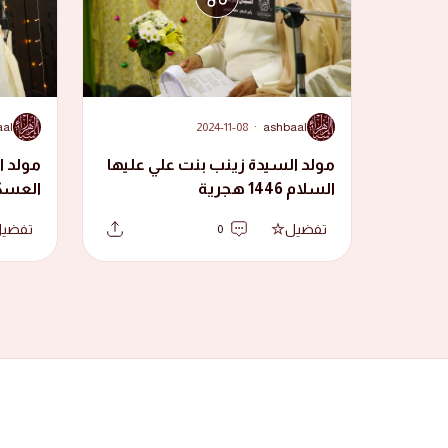
A
A
aal
2024-11-08
·
ashbaal
مولد السيدة زينب بنت علي عليها
مولد ا
السلام 1446 هجرية
هجرية
تفضيل
تفضي
0