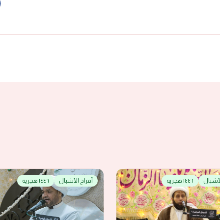
لأشبال
١٤٤٦ هجرية
أفراح الأشبال
١٤٤٦ هجرية