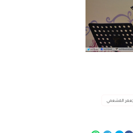
 جعفر القشعمي