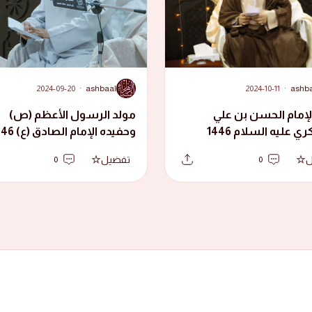
A
2024-09-20
·
ashbaal
2024-10-11
·
ashb
لإمام الحسن بن علي
مولد الرسول الأعظم (ص)
العسكري عليه السلام 1446
وحفيده الإمام الص
هجرية
ل
تفضيل
0
0