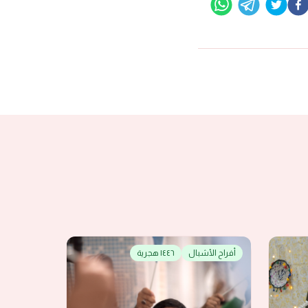
أفراح الأشبال
١٤٤٦ هجرية