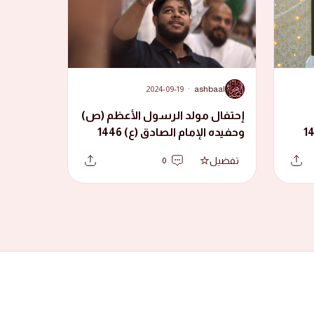
A
2024-09-19
·
ashbaal
إحتفال مولد الرسول الأعظم (ص)
ادق (ع) 1446
وحفيده الإمام الصادق (ع) 1446
هجرية
تفضيل
0