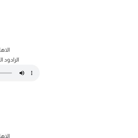
الاها
الرادود ا
الاها