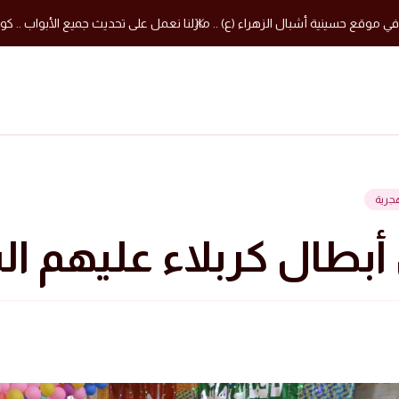
في موقع حسينية أشبال الزهراء (ع) .. مازلنا نعمل على تحديث جميع الأبواب .. كون
بطال كربلاء عليهم ال