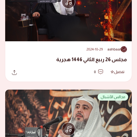
2024-10-29
·
ashbaal
A
مجلس 26 ربيع الثاني 1446 هجرية
تفضيل
0
مجالس الأشبال