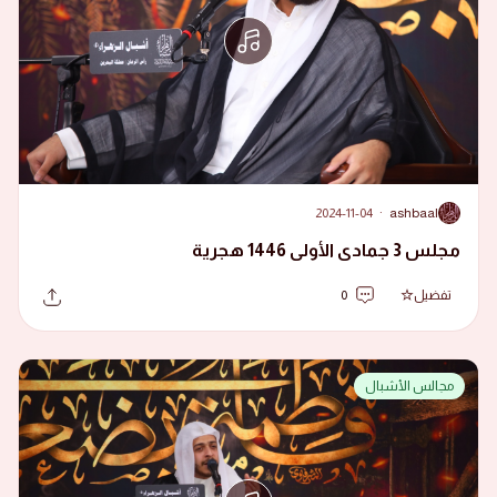
2024-11-04
·
ashbaal
A
مجلس 3 جمادى الأولى 1446 هجرية
تفضيل
0
مجالس الأشبال