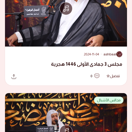
2024-11-04
·
ashbaal
A
مجلس 3 جمادى الأولى 1446 هجرية
تفضيل
0
مجالس الأشبال