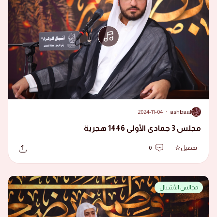
2024-11-04
·
ashbaal
A
مجلس 3 جمادى الأولى 1446 هجرية
تفضيل
0
مجالس الأشبال