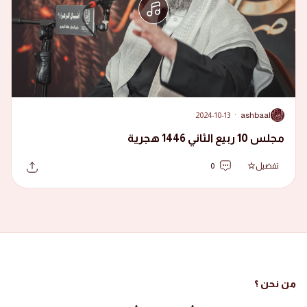
2024-10-13
·
ashbaal
A
مجلس 10 ربيع الثاني 1446 هجرية
تفضيل
0
من نحن ؟