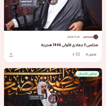
2024-11-04
·
ashbaal
A
مجلس 3 جمادى الأولى 1446 هجرية
تفضيل
0
مجالس الأشبال