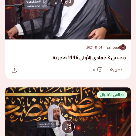
2024-11-04
·
ashbaal
A
مجلس 3 جمادى الأولى 1446 هجرية
تفضيل
0
مجالس الأشبال