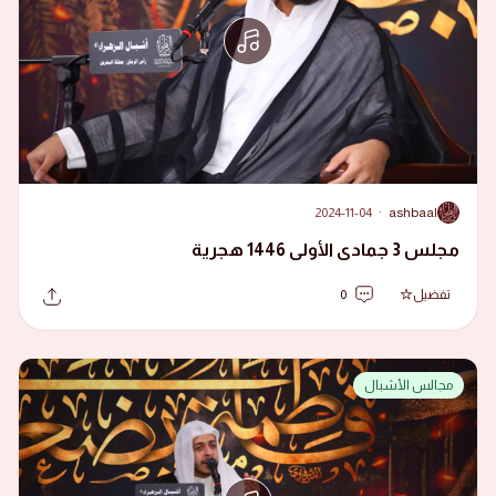
2024-11-04
·
ashbaal
A
مجلس 3 جمادى الأولى 1446 هجرية
تفضيل
0
مجالس الأشبال