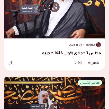
2024-11-04
·
ashbaal
A
مجلس 3 جمادى الأولى 1446 هجرية
تفضيل
0
مجالس الأشبال